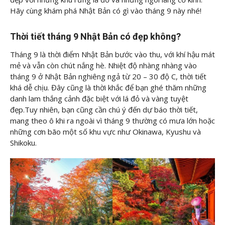
Hãy cùng
khám phá Nhật Bản có gì vào tháng 9 này nhé!
Thời tiết t
háng 9
Nhật Bản có đẹp không?
Tháng 9 là thời điểm Nhật Bản bước vào thu, với khí hậu mát
mẻ và vẫn còn chút nắng hè. Nhiệt độ nhàng nhàng vào
tháng 9 ở Nhật Bản nghiêng ngả từ 20 – 30 độ C, thời tiết
khá dễ chịu. Đây cũng là thời khắc để bạn ghé thăm những
danh lam thắng cảnh đặc biệt với lá đỏ và vàng tuyệt
đẹp.Tuy nhiên, bạn cũng cần chú ý đến dự báo thời tiết,
mang theo ô khi ra ngoài vì tháng 9 thường có mưa lớn hoặc
những cơn bão một số khu vực như Okinawa, Kyushu và
Shikoku.