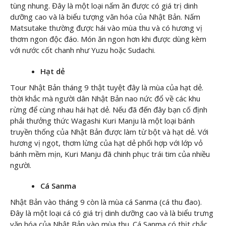
tùng nhung. Đây là một loại nấm ăn được có giá trị dinh
dưỡng cao và là biểu tượng văn hóa của Nhật Bản. Nấm
Matsutake thường được hái vào mùa thu và có hương vị
thơm ngon độc đáo. Món ăn ngon hơn khi được dùng kèm
với nước cốt chanh như Yuzu hoặc Sudachi.
Hạt dẻ
Tour Nhật Bản tháng 9 thật tuyệt đây là mùa của hạt dẻ.
thời khắc mà người dân Nhật Bản nao nức đổ về các khu
rừng để cùng nhau hái hạt dẻ. Nếu đã đến đây bạn cố định
phải thưởng thức Wagashi Kuri Manju là một loại bánh
truyền thống của Nhật Bản được làm từ bột và hạt dẻ. Với
hương vị ngọt, thơm lừng của hạt dẻ phối hợp với lớp vỏ
bánh mềm mịn, Kuri Manju đã chinh phục trái tim của nhiều
người.
Cá Sanma
Nhật Bản vào tháng 9 còn là mùa cá Sanma (cá thu đao).
Đây là một loại cá có giá trị dinh dưỡng cao và là biểu trưng
văn hóa của Nhật Bản vào mùa thu. Cá Sanma có thịt chắc,