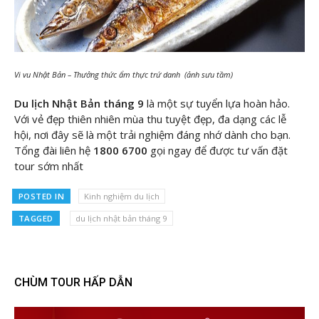
Vi vu Nhật Bản – Thưởng thức ẩm thực trứ danh (ảnh sưu tầm)
Du lịch Nhật Bản tháng 9
là một sự tuyển lựa hoàn hảo.
Với vẻ đẹp thiên nhiên mùa thu tuyệt đẹp, đa dạng các lễ
hội, nơi đây sẽ là một trải nghiệm đáng nhớ dành cho bạn.
Tổng đài liên hệ
1800 6700
gọi ngay để được tư vấn đặt
tour sớm nhất
POSTED IN
Kinh nghiệm du lịch
TAGGED
du lịch nhật bản tháng 9
CHÙM TOUR HẤP DẪN