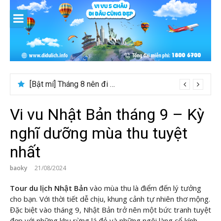
Skip
to
content
[Bật mí] Tháng 8 nên đi nước nào đẹp? Gợi ý 5+ tọa độ hot 2026
Vi vu Nhật Bản tháng 9 – Kỳ
nghĩ dưỡng mùa thu tuyệt
nhất
baoky
21/08/2024
Tour du lịch Nhật Bản
vào mùa thu là điểm đến lý tưởng
cho bạn. Với thời tiết dễ chịu, khung cảnh tự nhiên thơ mộng.
Đặc biệt vào tháng 9, Nhật Bản trở nên một bức tranh tuyệt
đẹp với những khu rừng lá đỏ và những ngôi làng cổ kính.