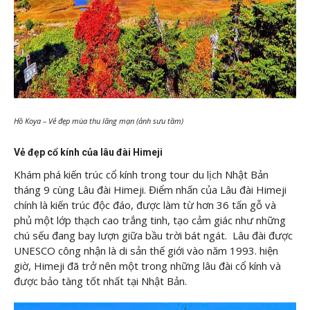
Hồ Koya – Vẻ đẹp mùa thu lãng mạn (ảnh sưu tầm)
Vẻ đẹp cổ kính của lâu đài Himeji
Khám phá kiến ​​trúc cổ kính trong tour du lịch Nhật Bản
tháng 9 cùng Lâu đài Himeji. Điểm nhấn của Lâu đài Himeji
chính là kiến ​​trúc độc đáo, được làm từ hơn 36 tấn gỗ và
phủ một lớp thạch cao trắng tinh, tạo cảm giác như những
chú sếu đang bay lượn giữa bầu trời bát ngát. Lâu đài được
UNESCO công nhận là di sản thế giới vào năm 1993. hiện
giờ, Himeji đã trở nên một trong những lâu đài cổ kính và
được bảo tàng tốt nhất tại Nhật Bản.