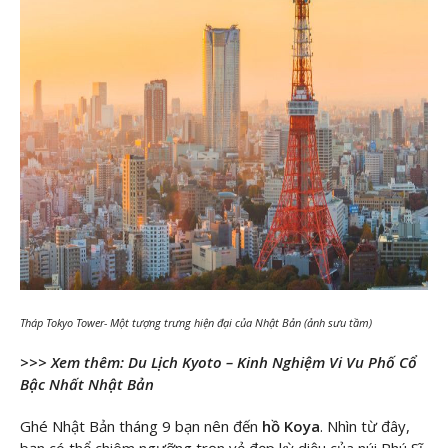
Tháp Tokyo Tower- Một tượng trưng hiện đại của Nhật Bản (ảnh sưu tầm)
>>> Xem thêm:
Du Lịch Kyoto – Kinh Nghiệm Vi Vu Phố Cổ
Bậc Nhất Nhật Bản
Ghé Nhật Bản tháng 9 bạn nên đến
hồ Koya
. Nhìn từ đây,
bạn có thể chiêm ngưỡng trọn vẻ đẹp kỳ diệu của núi Phú Sĩ,