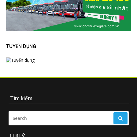
TUYỂN DỤNG
Tìm kiếm
SEARCH
FOR:
LƯU Ý