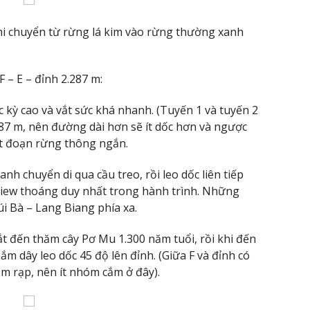
khi chuyển từ rừng lá kim vào rừng thường xanh
F – E – đỉnh 2.287 m:
 kỳ cao và vắt sức khá nhanh. (Tuyến 1 và tuyến 2
287 m, nên đường dài hơn sẽ ít dốc hơn và ngược
ột đoạn rừng thông ngắn.
nh chuyển di qua cầu treo, rồi leo dốc liên tiếp
 view thoáng duy nhất trong hành trình. Những
úi Bà – Lang Biang phía xa.
gắt đến thăm cây Pơ Mu 1.300 năm tuổi, rồi khi đến
ắm dây leo dốc 45 độ lên đỉnh. (Giữa F và đỉnh có
m rạp, nên ít nhóm cắm ở đây).