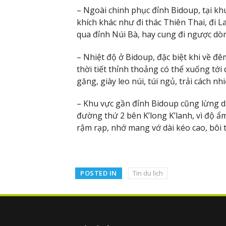
– Ngoài chinh phục đỉnh Bidoup, tại k
khích khác như đi thác Thiên Thai, đi 
qua đỉnh Núi Bà, hay cung đi ngược dò
– Nhiệt độ ở Bidoup, đặc biệt khi về đê
thời tiết thỉnh thoảng có thể xuống tớ
găng, giày leo núi, túi ngủ, trải cách n
– Khu vực gần đỉnh Bidoup cũng lừng da
đường thứ 2 bên K’long K’lanh, vì độ 
rậm rạp, nhớ mang vớ dài kéo cao, bôi t
POSTED IN
Tin du lịch