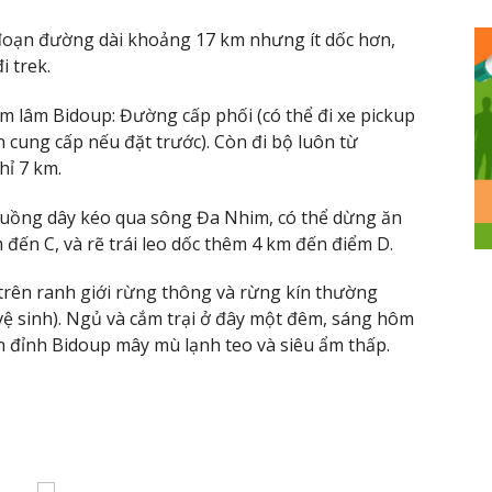
đoạn đường dài khoảng 17 km nhưng ít dốc hơn,
i trek.
ểm lâm Bidoup: Đường cấp phối (có thể đi xe pickup
 cung cấp nếu đặt trước). Còn đi bộ luôn từ
hỉ 7 km.
 xuồng dây kéo qua sông Đa Nhim, có thể dừng ăn
 đến C, và rẽ trái leo dốc thêm 4 km đến điểm D.
 trên ranh giới rừng thông và rừng kín thường
vệ sinh). Ngủ và cắm trại ở đây một đêm, sáng hôm
n đỉnh Bidoup mây mù lạnh teo và siêu ẩm thấp.