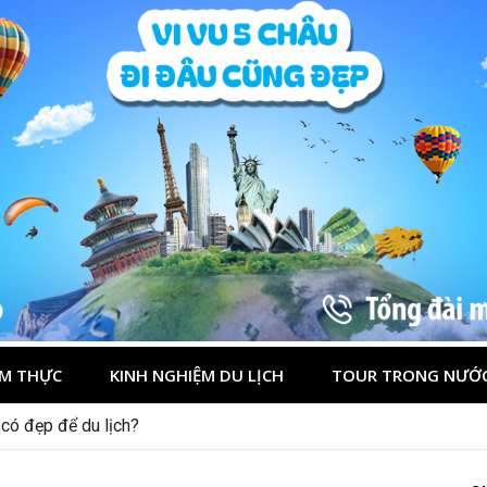
M THỰC
KINH NGHIỆM DU LỊCH
TOUR TRONG NƯỚ
 có đẹp để du lịch?