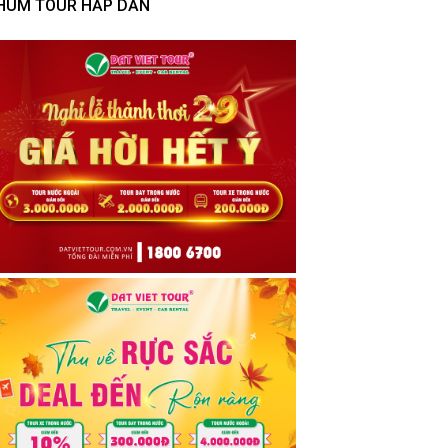
HÙM TOUR HẤP DẪN