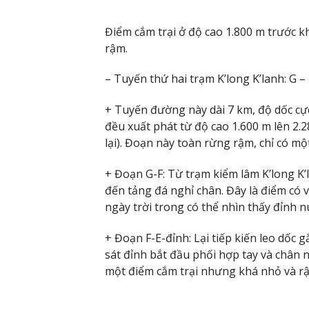
Điểm cắm trại ở độ cao 1.800 m trước 
rậm.
– Tuyến thứ hai trạm K’long K’lanh: G – 
+ Tuyến đường này dài 7 km, độ dốc cực
đều xuất phát từ độ cao 1.600 m lên 2.
lại). Đoạn này toàn rừng rậm, chỉ có m
+ Đoạn G-F: Từ trạm kiểm lâm K’long K’la
đến tảng đá nghỉ chân. Đây là điểm có
ngày trời trong có thể nhìn thấy đỉnh n
+ Đoạn F-E-đỉnh: Lại tiếp kiến leo dốc 
sát đỉnh bắt đầu phối hợp tay và chân n
một điểm cắm trại nhưng khá nhỏ và rậ