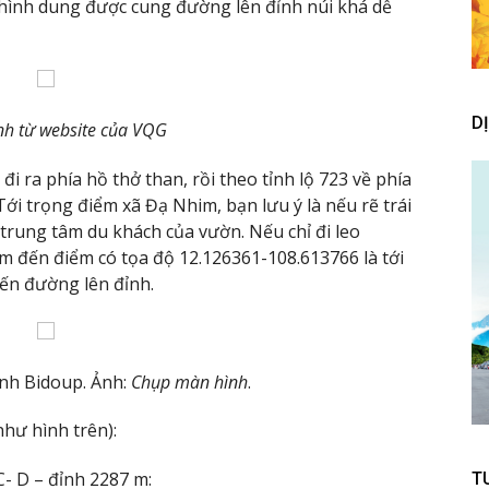
ư hình dung được cung đường lên đỉnh núi khá dễ
D
nh từ website của VQG
 ra phía hồ thở than, rồi theo tỉnh lộ 723 về phía
ới trọng điểm xã Đạ Nhim, bạn lưu ý là nếu rẽ trái
 trung tâm du khách của vườn. Nếu chỉ đi leo
 đến điểm có tọa độ 12.126361-108.613766 là tới
yến đường lên đỉnh.
ỉnh Bidoup. Ảnh:
Chụp màn hình
.
như hình trên):
C- D – đỉnh 2287 m:
T