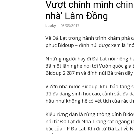
Vượt chính mình chin
nhà’ Lâm Đồng
baoky
03/03/2017
Về Đà Lạt trong hành trình khám phá c
phục Bidoup – đỉnh núi được xem là "n
Những người hay đi Đà Lạt nói riêng ha
đã một lần nghe nói tới Vườn quốc gia B
Bidoup 2.287 m và đỉnh núi Bà trên dãy
Vườn nhà nước Bidoup, khu bảo tàng sin
độ đa dạng sinh học cao, cảnh sắc đa dạ
hầu như không hề có vết tích của rác th
Kiểu rừng đẵn là rừng thông đỉnh Bido
nối từ Đà Lạt đi Nha Trang cắt ngang
bắc của TP Đà Lạt. Khi đi từ Đà Lạt về 