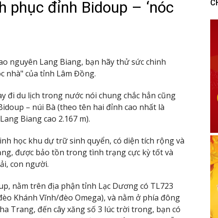
h phục đỉnh Bidoup – ‘nóc
C
ao nguyên Lang Biang, bạn hãy thử sức chinh
óc nhà" của tỉnh Lâm Đồng.
y đi du lịch trong nước nói chung chắc hẳn cũng
idoup – núi Bà (theo tên hai đỉnh cao nhất là
 Lang Biang cao 2.167 m).
h học khu dự trữ sinh quyển, có diện tích rộng và
ng, được bảo tồn trong tình trạng cực kỳ tốt và
ải, con người.
up, nằm trên địa phận tỉnh Lạc Dương có TL723
 (đèo Khánh Vĩnh/đèo Omega), và nằm ở phía đông
Nha Trang, đến cây xăng số 3 lúc trời trong, bạn có