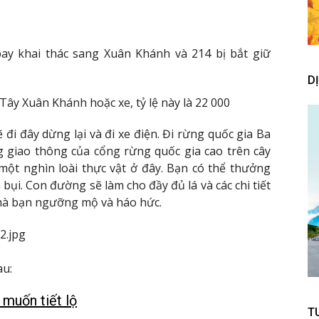
bay khai thác sang Xuân Khánh và 214 bị bắt giữ
D
Tây Xuân Khánh hoặc xe, tỷ lệ này là 22 000
 đi đây dừng lại và đi xe điện. Đi rừng quốc gia Ba
g giao thông của cổng rừng quốc gia cao trên cây
ột nghìn loài thực vật ở đây. Bạn có thể thưởng
 bụi. Con đường sẽ làm cho đầy đủ lá và các chi tiết
 mà bạn ngưỡng mộ và háo hức.
2.jpg
au:
muốn tiết lộ
T