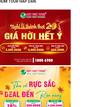
HÙM TOUR HẤP DẪN