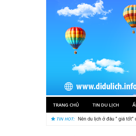
Skip
to
content
TRANG CHỦ
TIN DU LỊCH
Ẩ
TIN HOT:
Nên du lịch ở đâu ” giá tốt”