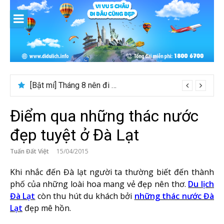
Skip
to
content
[Bật mí] Tháng 8 nên đi nước nào đẹp? Gợi ý 5+ tọa độ hot 2026
Điểm qua những thác nước
đẹp tuyệt ở Đà Lạt
Tuấn Đất Việt
15/04/2015
Khi nhắc đến Đà lạt người ta thường biết đến thành
phố của những loài hoa mang vẻ đẹp nên thơ.
Du lịch
Đà Lạt
còn thu hút du khách bởi
những thác nước Đà
Lạt
đẹp mê hồn.