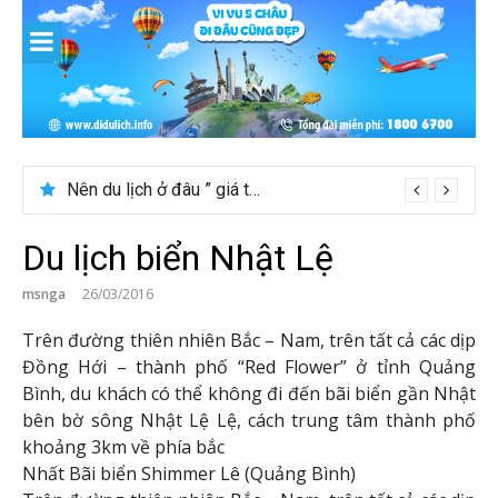
Skip
to
content
Nên du lịch ở đâu ” giá tốt” dịp lễ quốc khánh 2/9
Du lịch biển Nhật Lệ
msnga
26/03/2016
Trên đường thiên nhiên Bắc – Nam, trên tất cả các dịp
Đồng Hới – thành phố “Red Flower” ở tỉnh Quảng
Bình, du khách có thể không đi đến bãi biển gần Nhật
bên bờ sông Nhật Lệ Lệ, cách trung tâm thành phố
khoảng 3km về phía bắc
Nhất Bãi biển Shimmer Lê (Quảng Bình)