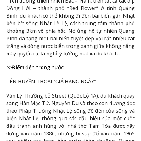
Trên đường thiên nhiên Bắc – Nam, trên tất cả các dịp
Đồng Hới – thành phố “Red Flower” ở tỉnh Quảng
Bình, du khách có thể không đi đến bãi biển gần Nhật
bên bờ sông Nhật Lệ Lệ, cách trung tâm thành phố
khoảng 3km về phía bắc. Nó ủng hộ tự nhiên Quảng
Bình đã tặng một bãi biển tuyệt đẹp với rất nhiều cát
trắng và dòng nước biển trong xanh giữa không nắng
mây quyến rũ, là nghỉ lý tưởng mát xa du khách …
>>
Điểm đến trong nước
TÊN HUYỀN THOẠI “GIÁ HÀNG NGÀY”
Văn Lý Thường bỏ Street (Quốc Lộ 1A), du khách quay
sang Hàn Mặc Tử, Nguyễn Du và theo con đường dọc
theo Pháp Trường Nhật Lệ sông để đến cửa sông và
biển Nhật Lệ, thông qua các dấu hiệu của một cuộc
đấu tranh anh hùng với nhà thờ Tam Tòa được xây
dựng vào năm 1886, nhưng bị sụp đổ vào năm 1965
sau nhiều sọc bom bảo quản tháp chuông, Quảng