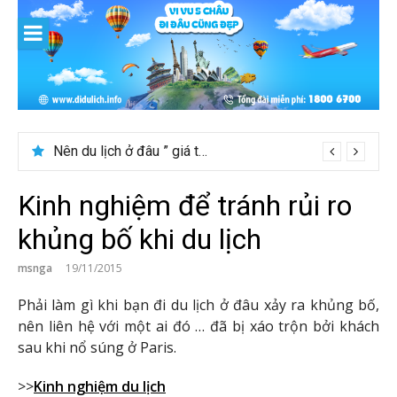
Skip
to
content
Nên du lịch ở đâu ” giá tốt” dịp lễ quốc khánh 2/9
Kinh nghiệm để tránh rủi ro
khủng bố khi du lịch
msnga
19/11/2015
Phải làm gì khi bạn đi du lịch ở đâu xảy ra khủng bố,
nên liên hệ với một ai đó … đã bị xáo trộn bởi khách
sau khi nổ súng ở Paris.
>>
Kinh nghiệm du lịch