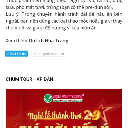
Thực phẩm nên mang theo: Ngũ cốc vỏ, cà rốt, dừa,
sữa, pho mát tươi, trứng (bạn có thể pre-đun sôi),
Lưu ý: Trong chuyến hành trình dài để nấu ăn bên
ngoài, bạn nên dùng các loại thảo mộc hoặc gia vị thay
cho muối và gia vị để hương vị của món ăn.
Xem thêm:
Du lịch Nha Trang
POSTED IN
Kinh nghiệm du lịch
CHÙM TOUR HẤP DẪN