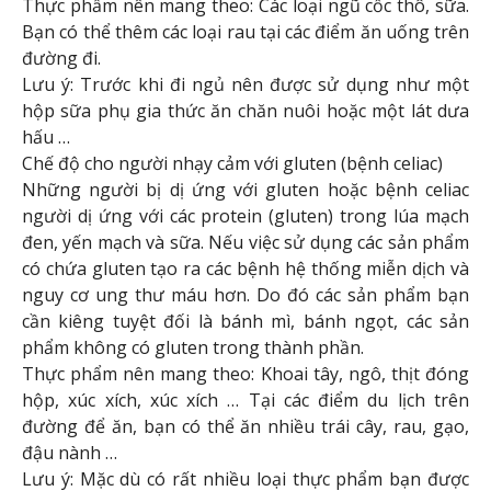
Thực phẩm nên mang theo: Các loại ngũ cốc thô, sữa.
Bạn có thể thêm các loại rau tại các điểm ăn uống trên
đường đi.
Lưu ý: Trước khi đi ngủ nên được sử dụng như một
hộp sữa phụ gia thức ăn chăn nuôi hoặc một lát dưa
hấu …
Chế độ cho người nhạy cảm với gluten (bệnh celiac)
Những người bị dị ứng với gluten hoặc bệnh celiac
người dị ứng với các protein (gluten) trong lúa mạch
đen, yến mạch và sữa. Nếu việc sử dụng các sản phẩm
có chứa gluten tạo ra các bệnh hệ thống miễn dịch và
nguy cơ ung thư máu hơn. Do đó các sản phẩm bạn
cần kiêng tuyệt đối là bánh mì, bánh ngọt, các sản
phẩm không có gluten trong thành phần.
Thực phẩm nên mang theo: Khoai tây, ngô, thịt đóng
hộp, xúc xích, xúc xích … Tại các điểm du lịch trên
đường để ăn, bạn có thể ăn nhiều trái cây, rau, gạo,
đậu nành …
Lưu ý: Mặc dù có rất nhiều loại thực phẩm bạn được