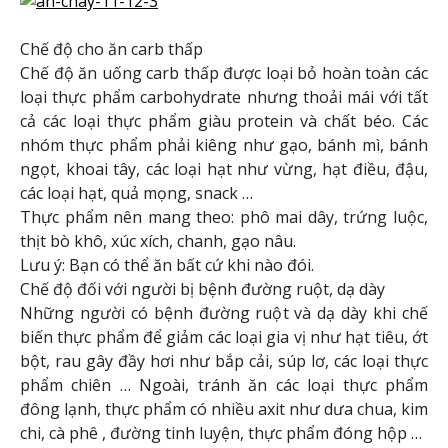
Chế độ cho ăn carb thấp
Chế độ ăn uống carb thấp được loại bỏ hoàn toàn các
loại thực phẩm carbohydrate nhưng thoải mái với tất
cả các loại thực phẩm giàu protein và chất béo. Các
nhóm thực phẩm phải kiêng như gạo, bánh mì, bánh
ngọt, khoai tây, các loại hạt như vừng, hạt điều, đậu,
các loại hạt, quả mọng, snack …
Thực phẩm nên mang theo: phô mai dây, trứng luộc,
thịt bò khô, xúc xích, chanh, gạo nâu.
Lưu ý: Bạn có thể ăn bất cứ khi nào đói.
Chế độ đối với người bị bệnh đường ruột, dạ dày
Những người có bệnh đường ruột và dạ dày khi chế
biến thực phẩm để giảm các loại gia vị như hạt tiêu, ớt
bột, rau gây đầy hơi như bắp cải, súp lơ, các loại thực
phẩm chiên … Ngoài, tránh ăn các loại thực phẩm
đông lạnh, thực phẩm có nhiều axit như dưa chua, kim
chi, cà phê , đường tinh luyện, thực phẩm đóng hộp …