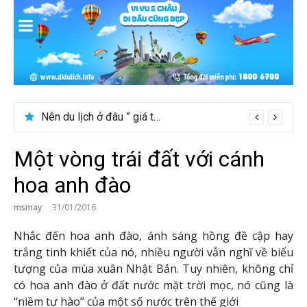
Skip
to
content
Nên du lịch ở đâu ” giá tốt” dịp lễ quốc khánh 2/9
Một vòng trái đất với cánh
hoa anh đào
msmay
31/01/2016
Nhắc đến hoa anh đào, ánh sáng hồng đề cập hay
trắng tinh khiết của nó, nhiều người vẫn nghĩ về biểu
tượng của mùa xuân Nhật Bản. Tuy nhiên, không chỉ
có hoa anh đào ở đất nước mặt trời mọc, nó cũng là
“niềm tự hào” của một số nước trên thế giới