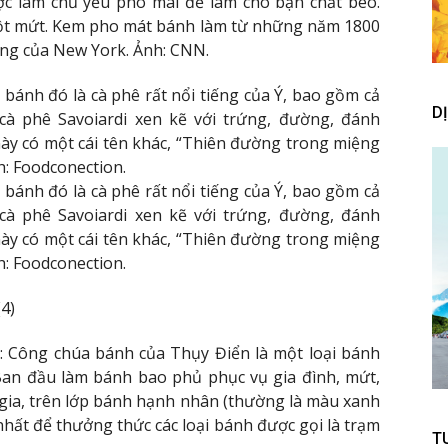
ợc làm chủ yếu phô mai để làm cho bạn chất béo.
một mứt. Kem pho mát bánh làm từ những năm 1800
ếng của New York. Ảnh: CNN.
bánh đó là cà phê rất nổi tiếng của Ý, bao gồm cả
D
 phê Savoiardi xen kẽ với trứng, đường, đánh
ày có một cái tên khác, “Thiên đường trong miệng
h: Foodconection.
bánh đó là cà phê rất nổi tiếng của Ý, bao gồm cả
 phê Savoiardi xen kẽ với trứng, đường, đánh
ày có một cái tên khác, “Thiên đường trong miệng
h: Foodconection.
: Công chúa bánh của Thụy Điển là một loại bánh
 Ban đầu làm bánh bao phủ phục vụ gia đình, mứt,
 gia, trên lớp bánh hạnh nhân (thường là màu xanh
t nhất để thưởng thức các loại bánh được gọi là trạm
T