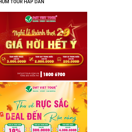
HÙM TOUR HẤP DẪN