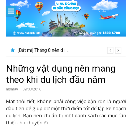
Skip
to
content
[Bật mí] Tháng 8 nên đi nước nào đẹp? Gợi ý 5+ tọa độ hot 2026
Những vật dụng nên mang
theo khi du lịch đầu năm
msmay
09/03/2016
Mát thời tiết, không phải công việc bận rộn là người
đầu tiên để giúp đỡ một thời điểm tốt để lập kế hoạch
du lịch. Bạn nên chuẩn bị một danh sách các mục cần
thiết cho chuyến đi.