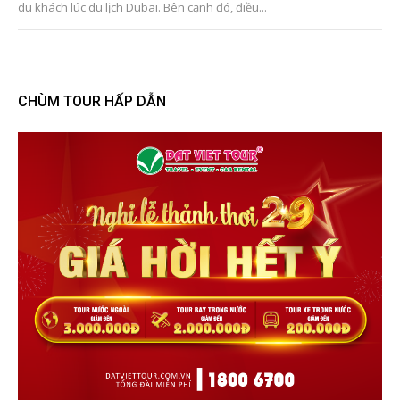
du khách lúc du lịch Dubai. Bên cạnh đó, điều...
CHÙM TOUR HẤP DẪN