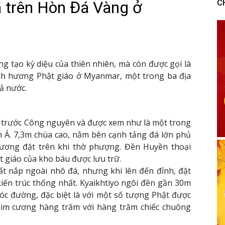
 trên Hòn Đá Vàng ở
C
ng tạo kỳ diệu của thiên nhiên, mà còn được gọi là
ành hương Phật giáo ở Myanmar, một trong ba địa
ả nước.
 trước Công nguyên và được xem như là một trong
Á. 7,3m chùa cao, nằm bên cạnh tảng đá lớn phủ
ương đặt trên khi thờ phượng. Đền Huyền thoại
t giáo của kho báu được lưu trữ.
ất nắp ngoài nhô đá, nhưng khi lên đến đỉnh, đặt
ến ​​trúc thống nhất. Kyaikhtiyo ngôi đền gần 30m
óc đường, đặc biệt là với một số tượng Phật được
 kim cương hàng trăm với hàng trăm chiếc chuông