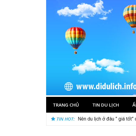
Skip
to
content
TRANG CHỦ
TIN DU LỊCH
Ẩ
TIN HOT:
Nên du lịch ở đâu ” giá tốt”