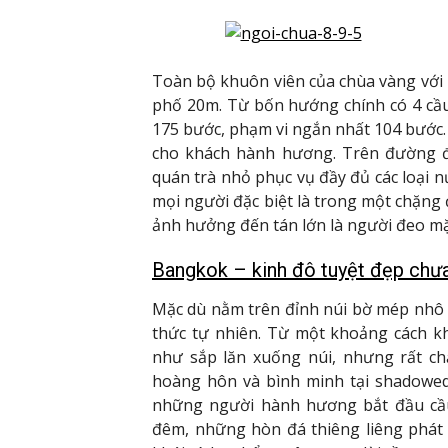
Toàn bộ khuôn viên của chùa vàng với k
phố 20m. Từ bốn hướng chính có 4 cầu 
175 bước, phạm vi ngắn nhất 104 bước. 
cho khách hành hương. Trên đường đi
quán trà nhỏ phục vụ đầy đủ các loại nư
mọi người đặc biệt là trong một chặng
ảnh hưởng đến tán lớn là người đeo mặ
Bangkok – kinh đô tuyệt đẹp chư
Mặc dù nằm trên đỉnh núi bờ mép nhô 
thức tự nhiên. Từ một khoảng cách k
như sắp lăn xuống núi, nhưng rất chắ
hoàng hôn và bình minh tại shadowed
những người hành hương bắt đầu cầ
đêm, những hòn đá thiêng liêng phát