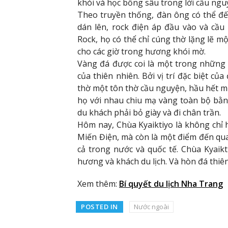
khói và học bổng sâu trong lời cầu ngu
Theo truyền thống, đàn ông có thể đ
dán lên, rock điện áp đầu vào và cầ
Rock, họ có thể chỉ cúng thờ lặng lẽ m
cho các giờ trong hương khói mờ.
Vàng đá được coi là một trong những
của thiên nhiên. Bởi vị trí đặc biệt củ
thờ một tôn thờ cầu nguyện, hầu hết m
họ với nhau chiu mạ vàng toàn bộ bằn
du khách phải bỏ giày và đi chân trần.
Hôm nay, Chùa Kyaiktiyo là không chỉ 
Miến Điện, mà còn là một điểm đến qu
cả trong nước và quốc tế. Chùa Kyai
hương và khách du lịch. Và hòn đá thiên
Xem thêm:
Bí quyết du lịch Nha Trang
POSTED IN
Nước ngoài