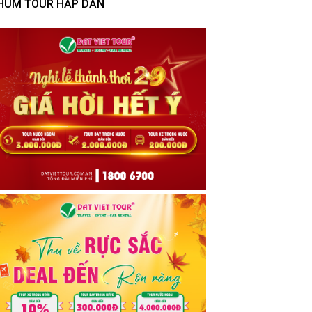
HÙM TOUR HẤP DẪN