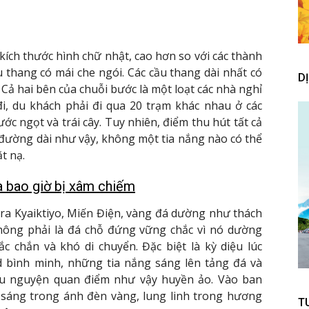
ích thước hình chữ nhật, cao hơn so với các thành
thang có mái che ngói. Các cầu thang dài nhất có
D
Cả hai bên của chuỗi bước là một loạt các nhà nghỉ
, du khách phải đi qua 20 trạm khác nhau ở các
ớc ngọt và trái cây. Tuy nhiên, điểm thu hút tất cả
 đường dài như vậy, không một tia nắng nào có thể
t nạ.
a bao giờ bị xâm chiếm
ra Kyaiktiyo, Miến Điện, vàng đá dường như thách
hông phải là đá chỗ đứng vững chắc vì nó dường
c chắn và khó di chuyển. Đặc biệt là kỳ diệu lúc
 bình minh, những tia nắng sáng lên tảng đá và
u nguyện quan điểm như vậy huyền ảo. Vào ban
 sáng trong ánh đèn vàng, lung linh trong hương
T