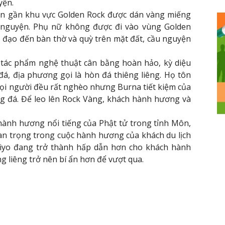
yện.
ến gần khu vực Golden Rock được dán vàng miếng
u nguyện. Phụ nữ không được đi vào vùng Golden
ộ đạo đến bàn thờ và quỳ trên mặt đất, cầu nguyện
 tác phẩm nghệ thuật cân bằng hoàn hảo, kỳ diệu
a đá, địa phương gọi là hòn đá thiêng liêng. Họ tôn
ọi người đều rất nghèo nhưng Burna tiết kiệm của
g đá. Để leo lên Rock Vàng, khách hành hương và
hành hương nổi tiếng của Phật tử trong tỉnh Môn,
an trọng trong cuộc hành hương của khách du lịch
ktiyo đang trở thành hấp dẫn hơn cho khách hành
g liêng trở nên bí ẩn hơn để vượt qua.